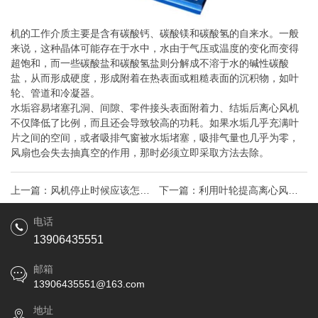
机的工作介质主要是含有碳酸钙、碳酸镁和碳酸氢的自来水。一般
来说，这种晶体可能存在于水中，水由于气压或温度的变化而变得
超饱和，而一些碳酸盐和碳酸氢盐则分解成不溶于水的碱性碳酸
盐，从而形成硬度，形成附着在热表面或粗糙表面的沉积物，如叶
轮、管道和冷凝器。
水垢容易堵塞孔洞、间隙、零件接头表面附着力、结垢后离心风机
不仅降低了比例，而且还会导致较高的功耗。如果水垢几乎充满叶
片之间的空间，或者吸排气窗被水垢堵塞，吸排气量也几乎为零，
风扇也会失去抽真空的作用，那时必须立即采取方法去除。
上一篇：
风机停止时候应该怎么
下一篇：
利用叶轮提高离心风机
保养
效率
电话
13906435551
邮箱
13906435551@163.com
地址