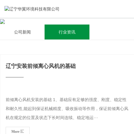
公司新闻
行业资讯
关于我们
新闻资讯
产品中心
集研发，设计，制造，安装于一体，多元化的定制需求，为上
全自动流水线规模化生产，准时按期交货，年生产能力超过
辽宁安装前倾离心风机的基础
千家企业提供过专业定制服务！
40W万方米以上，拥有遍布全国的商务合作伙伴和较为完善的
标准化、全优化质量控制，匠心制造工艺和加工设备，确保产
经营渠道。
品质量，整合行业资源，合理配套设施设备，性能优良。
查看详情
查看详情
查看详情
前倾离心风机安装的基础 1、基础应有足够的强度、刚度、稳定性
和耐久性,能起到保证机械精度、吸收振动等作用，保证前倾离心风
机在规定的位置及状态下长时间连续、稳定地运···
More