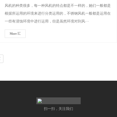
风机的种类很多，每一种风机的特点都是不一样的，她们一般都是
根据所运用的环境来进行分类运用的，不锈钢风机一般都是运用在
一些有浸蚀环境中进行运用，但是虽然环境对到风···
More
页
扫一扫，关注我们