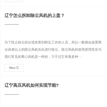
辽宁怎么拆卸除尘风机的上盖？
为了防止粉尘的出现危害到附近工作的人员，所以一般都会放置两
台或者以上的除尘风机在此进行除尘。除尘风机的使用原理其实与
我们常见的离心风机是一样的，只不过它有着多种···
More
辽宁高压风机如何实现节能?