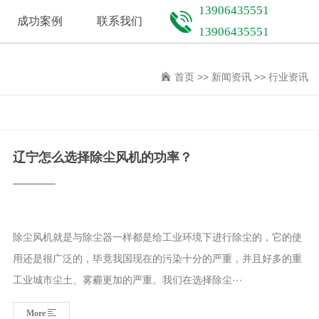
13906435551
成功案例
联系我们
13906435551
首页
>>
新闻资讯
>>
行业资讯
辽宁怎么选择除尘风机的功率？
除尘风机就是与除尘器一样都是给工业环境下进行除尘的，它的使
用还是很广泛的，毕竟我国现在的污染十分的严重，并且好多的重
工业城市尘土、雾霾更加的严重。我们在选择除尘···
More