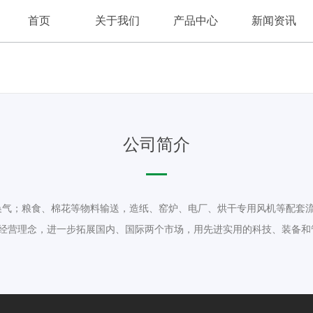
首页
关于我们
产品中心
新闻资讯
离心风机
公司新闻
公司简介
公司简介
高温风机
行业资讯
高压风机
通风换气；粮食、棉花等物料输送，造纸、窑炉、电厂、烘干专用风机等配
不锈钢风机
的经营理念，进一步拓展国内、国际两个市场，用先进实用的科技、装备
除尘风机