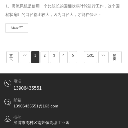
1、贯流风机是使用一个比较长的圆桶状扇叶轮进行工作，这个圆
桶状扇叶的口径都比较大，因为口径大，才能在保证···
More
首
<<
1
2
3
4
5
1/31
>>
尾
···
页
页
电话
13906435551
邮箱
13906435551@163.com
地址
淄博市周村区南郊镇高塘工业园