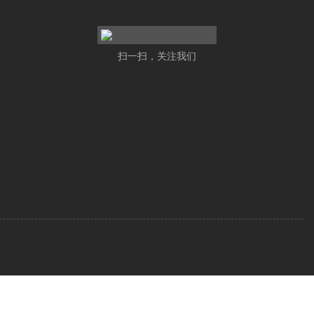
扫一扫，关注我们