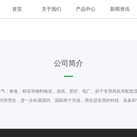
首页
关于我们
产品中心
新闻资讯
离心风机
公司新闻
公司简介
公司简介
高温风机
行业资讯
高压风机
通风换气；粮食、棉花等物料输送，造纸、窑炉、电厂、烘干专用风机等配
不锈钢风机
的经营理念，进一步拓展国内、国际两个市场，用先进实用的科技、装备
除尘风机