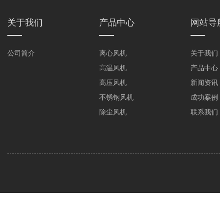
关于我们
产品中心
网站导
公司简介
离心风机
关于我们
高温风机
产品中心
高压风机
新闻资讯
不锈钢风机
成功案例
除尘风机
联系我们