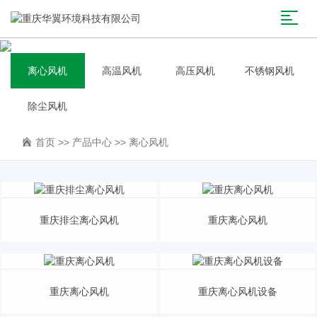
离心风机
高温风机
高压风机
不锈钢风机
除尘风机
首页
>>
产品中心
>>
离心风机
重庆排尘离心风机
重庆离心风机
重庆离心风机
重庆离心风机设备