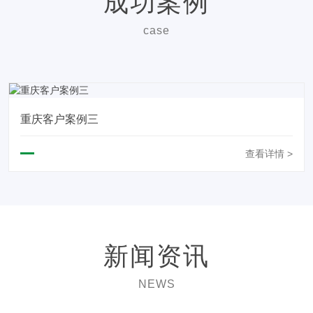
成功案例
case
重庆客户案例三
查看详情 >
新闻资讯
NEWS