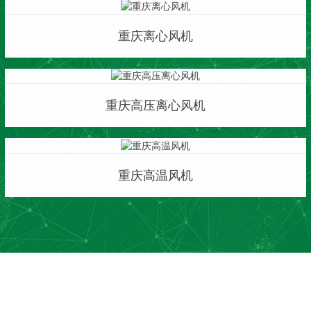
重庆离心风机
重庆高压离心风机
重庆高温风机