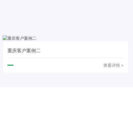
重庆客户案例二
查看详情 >