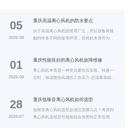
重庆高温离心风机的防水要点
05
由于高温离心风机的使用广泛，所以设备将接
2026-08
触到许多不同的使用环境，但风机本身作为电
···
重庆性能良好的离心风机故障维修
01
离心风机本质是一种变流量恒压安装。转速一
2026-08
定时，抽滤散热风扇的工作压力-总流量基础理
···
重庆低噪音离心风机如何选型
28
低噪音离心风机选型必须注意哪几点？考虑到
2026-07
离心风机选错型号规格就会危害到正常应用。
···