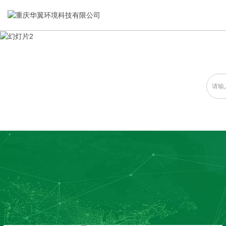
关于我们
新闻资讯
产品中心
集研发，设计，制造，安装于一体，多元化的定制需求，为上
全自动流水线规模化生产，准时按期交货，年生产能力超过
千家企业提供过专业定制服务！
40W万方米以上，拥有遍布全国的商务合作伙伴和较为完善的
标准化、全优化质量控制，匠心制造工艺和加工设备，确保产
经营渠道。
品质量，整合行业资源，合理配套设施设备，性能优良。
查看详情
查看详情
查看详情