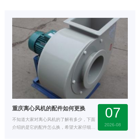
07
重庆离心风机的配件如何更换
不知道大家对离心风机的了解有多少，下面
2026-08
介绍的是它的配件怎么换，希望大家仔细阅
读。···