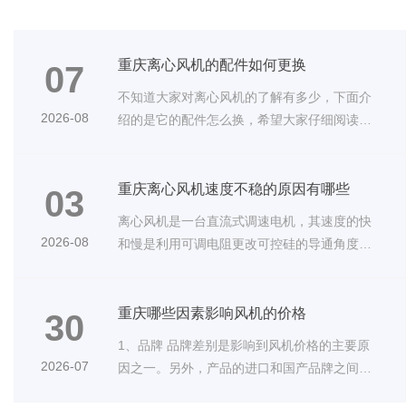
重庆离心风机的配件如何更换
07
不知道大家对离心风机的了解有多少，下面介
2026-08
绍的是它的配件怎么换，希望大家仔细阅读。
···
重庆离心风机速度不稳的原因有哪些
03
离心风机是一台直流式调速电机，其速度的快
2026-08
和慢是利用可调电阻更改可控硅的导通角度，
···
重庆哪些因素影响风机的价格
30
1、品牌 品牌差别是影响到风机价格的主要原
2026-07
因之一。另外，产品的进口和国产品牌之间也
···