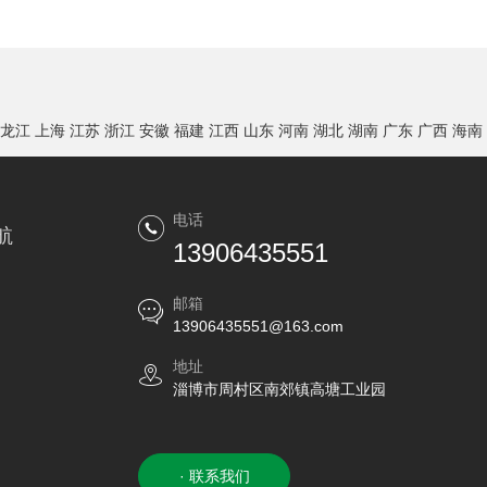
龙江
上海
江苏
浙江
安徽
福建
江西
山东
河南
湖北
湖南
广东
广西
海南
电话
航
13906435551
邮箱
13906435551@163.com
地址
淄博市周村区南郊镇高塘工业园
· 联系我们