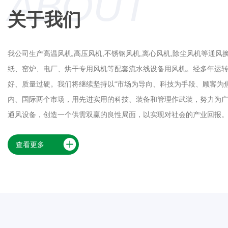
ABOUT
关于我们
我公司生产高温风机,高压风机,不锈钢风机,离心风机,除尘风机等通
纸、窑炉、电厂、烘干专用风机等配套流水线设备用风机。经多年运
好、质量过硬。我们将继续坚持以“市场为导向、科技为手段、顾客为
内、国际两个市场，用先进实用的科技、装备和管理作武装，努力为
通风设备，创造一个供需双赢的良性局面，以实现对社会的产业回报
查看更多