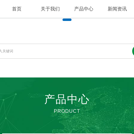
首页
关于我们
产品中心
新闻资讯
离心风机
公司新闻
公司简介
高温风机
行业资讯
高压风机
不锈钢风机
产品中心
除尘风机
PRODUCT