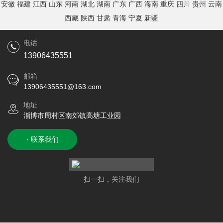
安徽
福建
江西
山东
河南
湖北
湖南
广东
广西
海南
重庆
四川
贵州
云南
西藏
陕西
甘肃
青海
宁夏
新疆
电话
13906435551
邮箱
13906435551@163.com
地址
淄博市周村区南郊镇高塘工业园
· 联系我们
扫一扫，关注我们