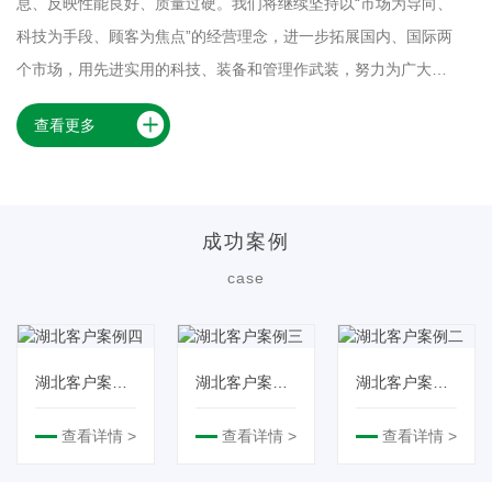
息、反映性能良好、质量过硬。我们将继续坚持以“市场为导向、
科技为手段、顾客为焦点”的经营理念，进一步拓展国内、国际两
个市场，用先进实用的科技、装备和管理作武装，努力为广大顾
客提供优质、节能和环保的通风设备，创造一个供需双赢的良性
查看更多
局面，以实现对社会的产业回报。
成功案例
case
湖北客户案例
湖北客户案例
湖北客户案例
四
三
二
查看详情 >
查看详情 >
查看详情 >