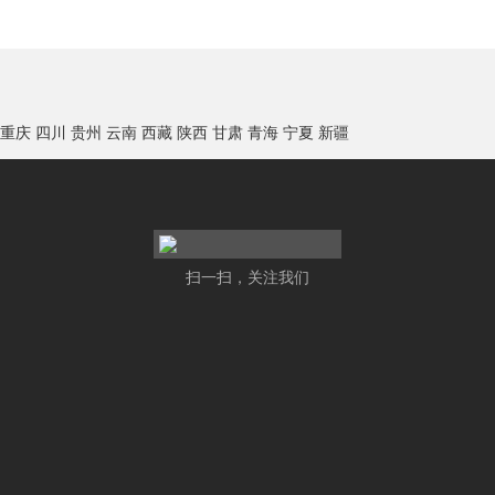
重庆
四川
贵州
云南
西藏
陕西
甘肃
青海
宁夏
新疆
扫一扫，关注我们