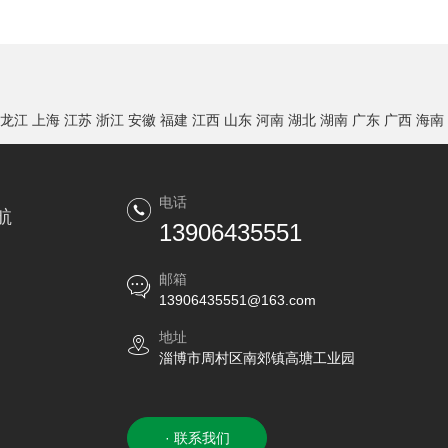
龙江
上海
江苏
浙江
安徽
福建
江西
山东
河南
湖北
湖南
广东
广西
海南
电话
航
13906435551
邮箱
13906435551@163.com
地址
淄博市周村区南郊镇高塘工业园
· 联系我们