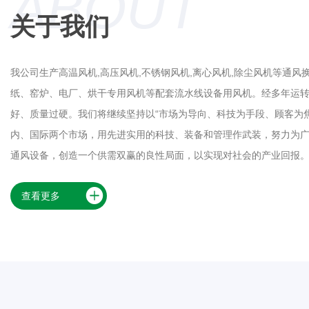
ABOUT
关于我们
我公司生产高温风机,高压风机,不锈钢风机,离心风机,除尘风机等通
纸、窑炉、电厂、烘干专用风机等配套流水线设备用风机。经多年运
好、质量过硬。我们将继续坚持以“市场为导向、科技为手段、顾客为
内、国际两个市场，用先进实用的科技、装备和管理作武装，努力为
通风设备，创造一个供需双赢的良性局面，以实现对社会的产业回报
查看更多